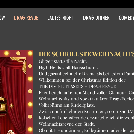
HOW
DRAG REVUE
LADIES NIGHT
DRAG DINNER
COMEDY
DIE SCHRILLSTE WEIHNACHT
Glitzer statt stille Nacht.
High Heels statt Hausschuhe.
Und garantiert mehr Drama als bei jedem Fami
Willkommen bei der Christmas Edition der
THE DIVINE TEASERS – DRAG REVUE
Freut euch auf einen Abend voller Glamour, C
Weihnachtshits und spektakulärer Drag-Perfo
Volksbühne am Rudolfplatz.
Zwischen funkelnden Kostümen, roten Samt V
kölscher Lebensfreude erwartet euch die wohl
Weihnachtsrevue der Stadt.
Ob mit Freund:innen, Kolleg:innen oder der g