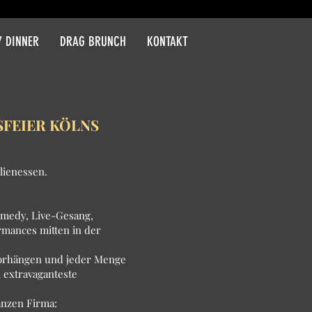
 DINNER
DRAG BRUNCH
KONTAKT
SFEIER KÖLNS
lienessen.
omedy, Live-Gesang,
rmances mitten in der
orhängen und jeder Menge
 extravaganteste
anzen Firma: